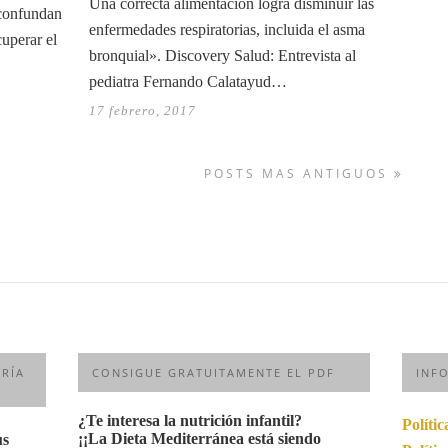
Una correcta alimentación logra disminuir las
 confundan
enfermedades respiratorias, incluida el asma
uperar el
bronquial». Discovery Salud: Entrevista al
pediatra Fernando Calatayud…
17 febrero, 2017
POSTS MAS ANTIGUOS
RÍA
CONSIGUE GRATUITAMENTE EL PDF
INF
¿Te interesa la nutrición infantil?
Políti
¡¡La Dieta Mediterránea está siendo
us