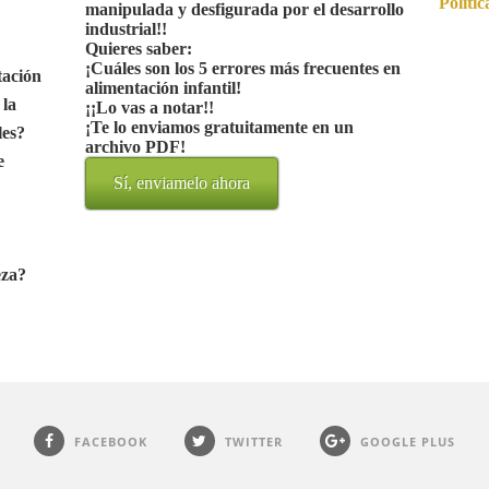
Polític
manipulada y desfigurada por el desarrollo
industrial!!
Quieres saber:
¡Cuáles son los 5 errores más frecuentes en
tación
alimentación infantil!
 la
¡¡Lo vas a notar!!
¡Te lo enviamos gratuitamente en un
les?
archivo PDF!
e
Sí, enviamelo ahora
eza?
FACEBOOK
TWITTER
GOOGLE PLUS