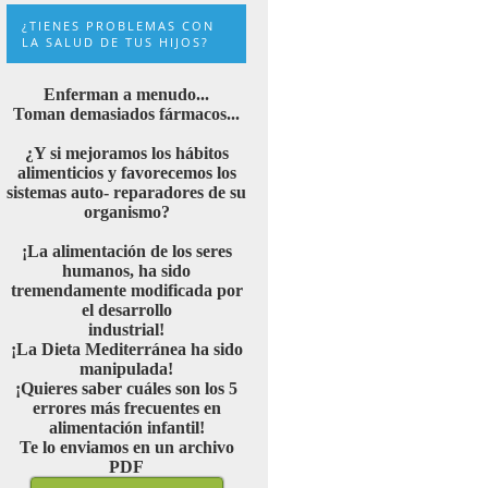
¿TIENES PROBLEMAS CON
LA SALUD DE TUS HIJOS?
Enferman a menudo...
Toman demasiados fármacos...
¿Y si mejoramos los hábitos
alimenticios y favorecemos los
sistemas auto- reparadores de su
organismo?
¡La alimentación de los seres
humanos, ha sido
tremendamente modificada por
el desarrollo
industrial!
¡La Dieta Mediterránea ha sido
manipulada!
¡Quieres saber cuáles son los 5
errores más frecuentes en
alimentación infantil!
Te lo enviamos en un archivo
PDF