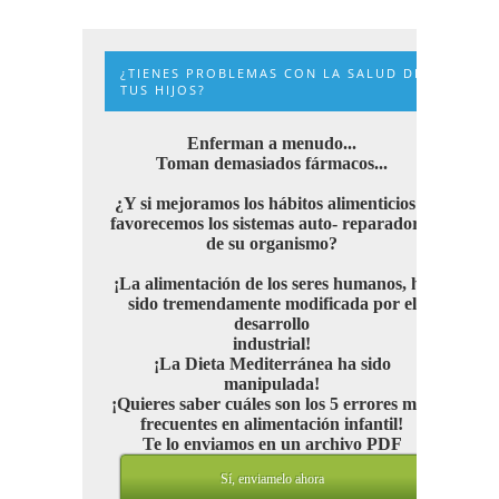
¿TIENES PROBLEMAS CON LA SALUD DE
TUS HIJOS?
Enferman a menudo...
Toman demasiados fármacos...
¿Y si mejoramos los hábitos alimenticios y
favorecemos los sistemas auto- reparadores
de su organismo?
¡La alimentación de los seres humanos, ha
sido tremendamente modificada por el
desarrollo
industrial!
¡La Dieta Mediterránea ha sido
manipulada!
¡Quieres saber cuáles son los 5 errores más
frecuentes en alimentación infantil!
Te lo enviamos en un archivo PDF
Sí, enviamelo ahora