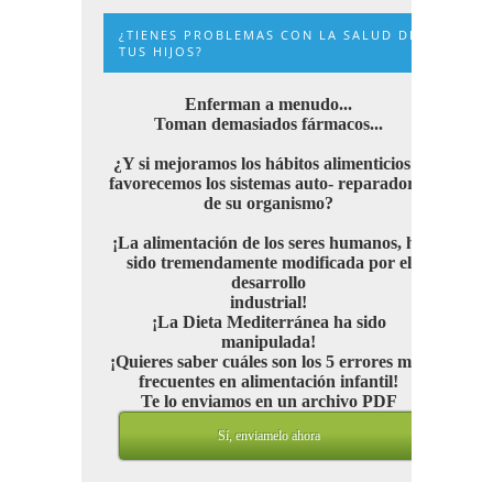
¿TIENES PROBLEMAS CON LA SALUD DE
TUS HIJOS?
Enferman a menudo...
Toman demasiados fármacos...
¿Y si mejoramos los hábitos alimenticios y
favorecemos los sistemas auto- reparadores
de su organismo?
¡La alimentación de los seres humanos, ha
sido tremendamente modificada por el
desarrollo
industrial!
¡La Dieta Mediterránea ha sido
manipulada!
¡Quieres saber cuáles son los 5 errores más
frecuentes en alimentación infantil!
Te lo enviamos en un archivo PDF
Sí, enviamelo ahora