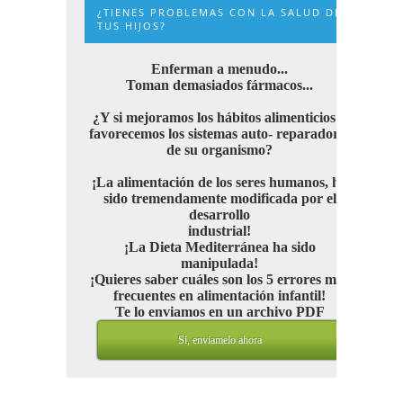
¿TIENES PROBLEMAS CON LA SALUD DE
TUS HIJOS?
Enferman a menudo...
Toman demasiados fármacos...
¿Y si mejoramos los hábitos alimenticios y
favorecemos los sistemas auto- reparadores
de su organismo?
¡La alimentación de los seres humanos, ha
sido tremendamente modificada por el
desarrollo
industrial!
¡La Dieta Mediterránea ha sido
manipulada!
¡Quieres saber cuáles son los 5 errores más
frecuentes en alimentación infantil!
Te lo enviamos en un archivo PDF
Sí, enviamelo ahora