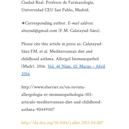
Ciudad Real. Profesor de Farmacología,
Universidad CEU San Pablo, Madrid.
∗Corresponding author.
E-mail address:
altayud@gmail.com (F.M. Calatayud-Sáez).
Please cite this article in press as: Calatayud-
Sáez FM, et al. Mediterranean diet and
childhood asthma. Allergol Immunopathol
(Madr). 2016.
Vol.
44
. Núm.
02
. Marzo – Abril
2016
http://www.elsevier.es/en-revista-
allergologia-et-immunopathologia-105-
articulo-mediterranean-diet-and-childhood-
asthma-90449507
http://dx.doi.org/10.1016/j.aller.2015.04.007