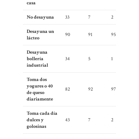
casa
No desayuna
33
7
2
Desayuna un
90
91
95
lácteo
Desayuna
bollería
34
5
1
industrial
Toma dos
yogures o 40
82
92
97
de queso
diariamente
Toma cada día
dulces y
43
7
2
golosinas