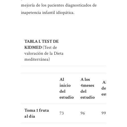
mejoría de los pacientes diagnosticados de
inapetencia infantil idiopática.
TABLA I. TEST DE
KIDMED
(Test de
valoración de la Dieta
mediterránea)
Al
A los
Al año
inicio
4
meses
de
del
del
estudio
estudio
estudio
Toma 1 fruta
73
96
99
al día