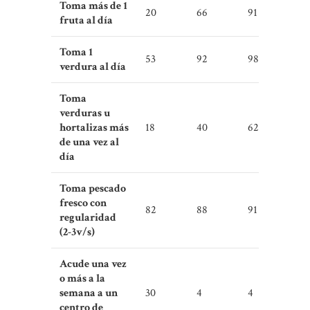
Toma más de 1
20
66
91
fruta al día
Toma 1
53
92
98
verdura al día
Toma
verduras u
hortalizas más
18
40
62
de una vez al
día
Toma pescado
fresco con
82
88
91
regularidad
(2-3v/s)
Acude una vez
o más a la
semana a un
30
4
4
centro de