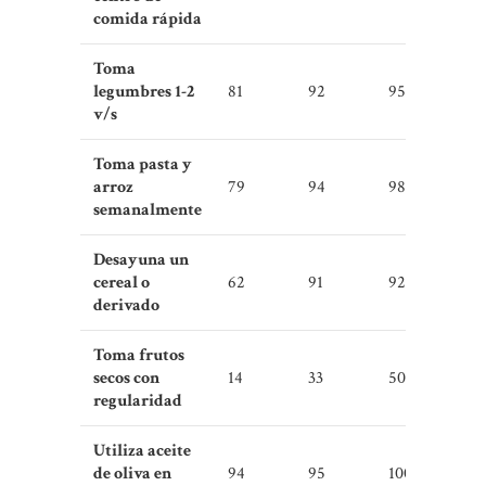
comida rápida
Toma
legumbres 1-2
81
92
95
v/s
Toma pasta y
arroz
79
94
98
semanalmente
Desayuna un
cereal o
62
91
92
derivado
Toma frutos
secos con
14
33
50
regularidad
Utiliza aceite
de oliva en
94
95
100