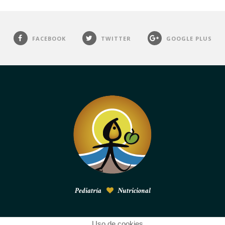
FACEBOOK
TWITTER
GOOGLE PLUS
Pediatría
Nutricional
Uso de cookies