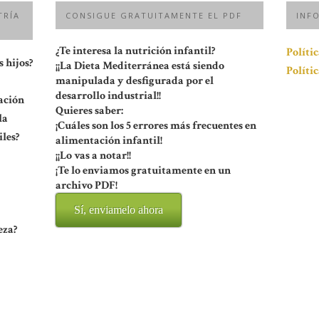
TRÍA
CONSIGUE GRATUITAMENTE EL PDF
INF
¿Te interesa la nutrición infantil?
Políti
 hijos?
¡¡La Dieta Mediterránea está siendo
Políti
manipulada y desfigurada por el
desarrollo industrial!!
ación
Quieres saber:
la
¡Cuáles son los 5 errores más frecuentes en
les?
alimentación infantil!
¡¡Lo vas a notar!!
¡Te lo enviamos gratuitamente en un
archivo PDF!
Sí, enviamelo ahora
eza?