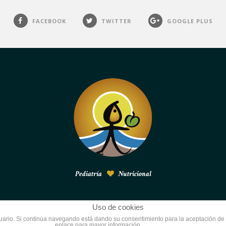
FACEBOOK
TWITTER
GOOGLE PLUS
Pediatría
Nutricional
Uso de cookies
usuario. Si continúa navegando está dando su consentimiento para la aceptación d
enlace para mayor información.