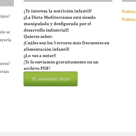
¿Te interesa la nutrición infantil?
Políti
hijos?
¡¡La Dieta Mediterránea está siendo
Políti
manipulada y desfigurada por el
desarrollo industrial!!
ión se
Quieres saber:
ayoría
¡Cuáles son los 5 errores más frecuentes en
alimentación infantil!
¡¡Lo vas a notar!!
¡Te lo enviamos gratuitamente en un
rores?
archivo PDF!
erzas
Sí, enviamelo ahora