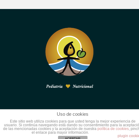
Pediatría
Nutricional
Uso de cookies
© 2015
Pediatría nutricional
. Todos los derechos
Este sitio web utiliza cookies para que usted tenga la mejor experiencia de
usuario. Si continúa navegando está dando su consentimiento para la aceptaci
reservados.
de las mencionadas cookies y la aceptación de nuestra
política de cookies
, pinc
el enlace para mayor información.
VOLVER ARRIBA
plugin cooki
ACEPTAR