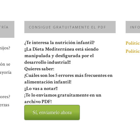
TRÍA
CONSIGUE GRATUITAMENTE EL PDF
INF
¿Te interesa la nutrición infantil?
Políti
hijos?
¡¡La Dieta Mediterránea está siendo
Políti
manipulada y desfigurada por el
desarrollo industrial!!
ión se
Quieres saber:
ayoría
¡Cuáles son los 5 errores más frecuentes en
alimentación infantil!
¡¡Lo vas a notar!!
¡Te lo enviamos gratuitamente en un
rores?
archivo PDF!
erzas
Sí, enviamelo ahora