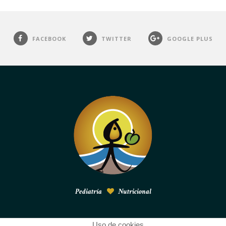
FACEBOOK
TWITTER
GOOGLE PLUS
Pediatría
Nutricional
Uso de cookies