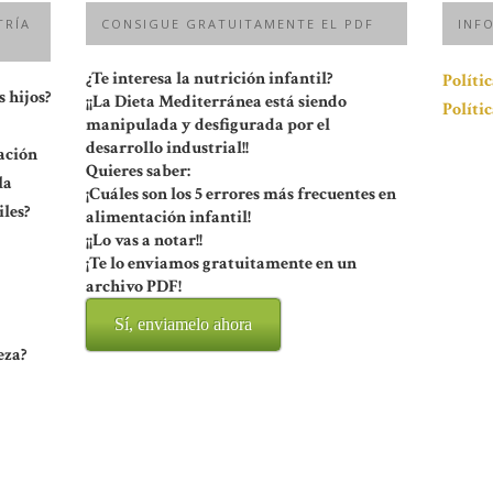
TRÍA
CONSIGUE GRATUITAMENTE EL PDF
INF
¿Te interesa la nutrición infantil?
Políti
 hijos?
¡¡La Dieta Mediterránea está siendo
Políti
manipulada y desfigurada por el
desarrollo industrial!!
ación
Quieres saber:
la
¡Cuáles son los 5 errores más frecuentes en
les?
alimentación infantil!
¡¡Lo vas a notar!!
¡Te lo enviamos gratuitamente en un
archivo PDF!
Sí, enviamelo ahora
eza?