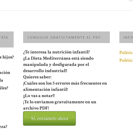
TRÍA
CONSIGUE GRATUITAMENTE EL PDF
INF
¿Te interesa la nutrición infantil?
Políti
 hijos?
¡¡La Dieta Mediterránea está siendo
Políti
manipulada y desfigurada por el
desarrollo industrial!!
ación
Quieres saber:
la
¡Cuáles son los 5 errores más frecuentes en
les?
alimentación infantil!
¡¡Lo vas a notar!!
¡Te lo enviamos gratuitamente en un
archivo PDF!
Sí, enviamelo ahora
eza?