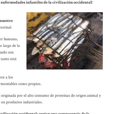
 enfermedades infantiles de la civilización occidental!
 nuestro
testinal.
 ser humano,
o largo de la
nado con
 tanto está
oce a los
fermentables como propios.
, originada por el alto consumo de proteínas de origen animal y
o en productos industriales.
ivilización occidental» serían una consecuencia de la